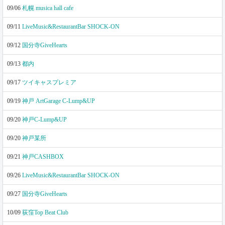
09/06
札幌 musica hall cafe
09/11
LiveMusic&RestaurantBar SHOCK-ON
09/12
国分寺GiveHearts
09/13
都内
09/17
ツイキャスプレミア
09/19
神戸 ArtGarage C-Lump&UP
09/20
神戸C-Lump&UP
09/20
神戸某所
09/21
神戸CASHBOX
09/26
LiveMusic&RestaurantBar SHOCK-ON
09/27
国分寺GiveHearts
10/09
荻窪Top Beat Club