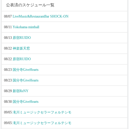
公表済のスケジュール一覧
08/07
LiveMusic&RestaurantBar SHOCK-ON
08/11
Yokohama minthall
08/13
原宿RUIDO
08/22
神楽坂天窓
08/22
原宿RUIDO
08/23
国分寺GiveHearts
08/23
国分寺GiveHearts
08/29
新宿ReNY
08/30
国分寺GiveHearts
09/05
滝川ミュージックセラーフォルテシモ
09/05
滝川ミュージックセラーフォルテシモ