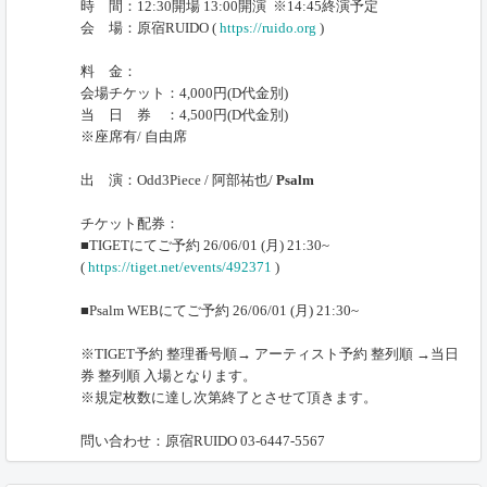
時 間：12:30開場 13:00開演 ※14:45終演予定
会 場：原宿RUIDO (
https://ruido.org
)
料 金：
会場チケット：4,000円(D代金別)
当 日 券 ：4,500円(D代金別)
※座席有/ 自由席
出 演：Odd3Piece / 阿部祐也/
Psalm
チケット配券：
■TIGETにてご予約 26/06/01 (月) 21:30~
(
https://tiget.net/events/492371
)
■Psalm WEBにてご予約 26/06/01 (月) 21:30~
※TIGET予約 整理番号順→ アーティスト予約 整列順 →当日
券 整列順 入場となります。
※規定枚数に達し次第終了とさせて頂きます。
問い合わせ：原宿RUIDO 03-6447-5567