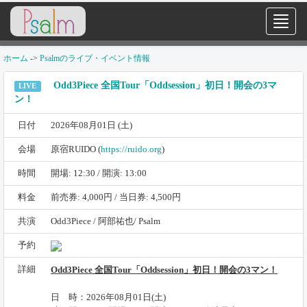
ホーム
->
Psalmのライブ・イベント情報
Odd3Piece 全国Tour「Oddsession」初日！開会の3マ
LIVE
ン！
日付
2026年08月01日 (土)
会場
原宿RUIDO (
https://ruido.org
)
時間
開場: 12:30 / 開演: 13:00
料金
前売券: 4,000円 / 当日券: 4,500円
共演
Odd3Piece / 阿部祐也/ Psalm
予約
詳細
Odd3Piece 全国Tour「Oddsession」初日！開会の3マン！
日 時：2026年08月01日(土)