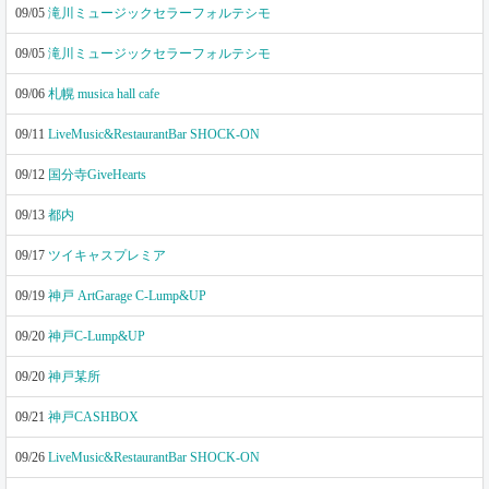
09/05
滝川ミュージックセラーフォルテシモ
09/05
滝川ミュージックセラーフォルテシモ
09/06
札幌 musica hall cafe
09/11
LiveMusic&RestaurantBar SHOCK-ON
09/12
国分寺GiveHearts
09/13
都内
09/17
ツイキャスプレミア
09/19
神戸 ArtGarage C-Lump&UP
09/20
神戸C-Lump&UP
09/20
神戸某所
09/21
神戸CASHBOX
09/26
LiveMusic&RestaurantBar SHOCK-ON