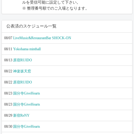
ルを受信可能に設定して下さい。
※ 整理番号順でのご入場となります。
公表済のスケジュール一覧
08/07
LiveMusic&RestaurantBar SHOCK-ON
08/11
Yokohama minthall
08/13
原宿RUIDO
08/22
神楽坂天窓
08/22
原宿RUIDO
08/23
国分寺GiveHearts
08/23
国分寺GiveHearts
08/29
新宿ReNY
08/30
国分寺GiveHearts