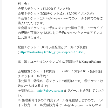
料 金：
会場Ａチケット：¥4,000(ドリンク別)
会場Ｂチケット(配信チケット込)：¥5,500(ドリンク別)
※会場チケットはinfo@abeyuya.comでのメール予約でのみご
購入いただけます。
※会場Ｂチケットをご予約の方には公演終了後、アーカイブ
の視聴が可能となるURLをご予約いただいたメールアドレス
にお送りします。
配信チケット：3,000円(生配信とアーカイブ視聴)
(
https://twitcasting.tv/abe_yuya/shopcart/379451
)
出 演：ユーヤミンとケンゴすん(阿部祐也＆Kengo(Psalm))
会場観覧チケット予約開始日：25/06/11(水)20:00〜受付開始
チケットメール予約：
①公演日 ②氏名 ③チケットの種類(A or B) ④チケット枚
数(お一人様２枚まで)
を明記の上、
info@abeyuya.com
までメールを送信してくださ
い。
※ 整理番号付きの予約完了メールを返信致しますので、ドメ
イン設定、メール受信設定等で info@abeyuya.com からのメー