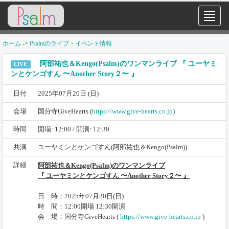
ホーム
->
Psalmのライブ・イベント情報
阿部祐也＆Kengo(Psalm)のワンマンライブ 『 ユーヤミ
LIVE
ンとケンゴすん 〜Another Story２〜 』
日付
2025年07月20日 (日)
会場
国分寺GiveHearts (
https://www.give-hearts.co.jp
)
時間
開場: 12:00 / 開演: 12:30
共演
ユーヤミンとケンゴすん(阿部祐也＆Kengo(Psalm))
詳細
阿部祐也＆Kengo(Psalm)のワンマンライブ
『 ユーヤミンとケンゴすん 〜Another Story２〜 』
日 時：2025年07月20日(日)
時 間：12:00開場 12:30開演
会 場：国分寺GiveHearts (
https://www.give-hearts.co.jp
)