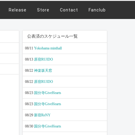
Release
Store
Contact
Fanclub
公表済のスケジュール一覧
08/11
Yokohama minthall
08/13
原宿RUIDO
08/22
神楽坂天窓
08/22
原宿RUIDO
08/23
国分寺GiveHearts
08/23
国分寺GiveHearts
08/29
新宿ReNY
08/30
国分寺GiveHearts