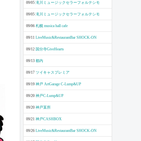
09/05
滝川ミュージックセラーフォルテシモ
09/05
滝川ミュージックセラーフォルテシモ
09/06
札幌 musica hall cafe
09/11
LiveMusic&RestaurantBar SHOCK-ON
09/12
国分寺GiveHearts
09/13
都内
09/17
ツイキャスプレミア
09/19
神戸 ArtGarage C-Lump&UP
09/20
神戸C-Lump&UP
09/20
神戸某所
09/21
神戸CASHBOX
09/26
LiveMusic&RestaurantBar SHOCK-ON