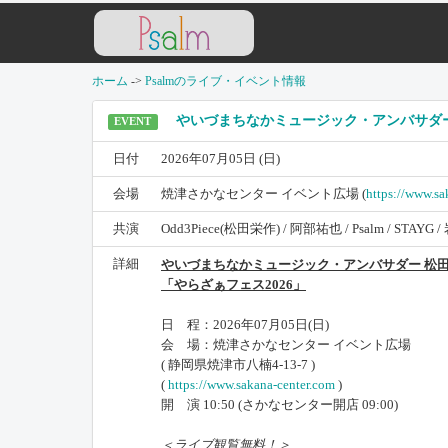
ホーム
->
Psalmのライブ・イベント情報
やいづまちなかミュージック・アンバサダー 松田
EVENT
日付
2026年07月05日 (日)
会場
焼津さかなセンター イベント広場 (
https://www.sa
共演
Odd3Piece(松田栄作) / 阿部祐也 / Psalm / STAY
詳細
やいづまちなかミュージック・アンバサダー 松田栄作P
「やらざぁフェス2026」
日 程：2026年07月05日(日)
会 場：焼津さかなセンター イベント広場
( 静岡県焼津市八楠4-13-7 )
(
https://www.sakana-center.com
)
開 演 10:50 (さかなセンター開店 09:00)
＜ライブ観覧無料！＞