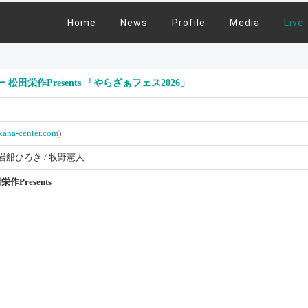
Home
News
Profile
Media
Live
栄作Presents 「やらざぁフェス2026」
kana-center.com
)
G / 岩船ひろき / 牧野憲人
resents