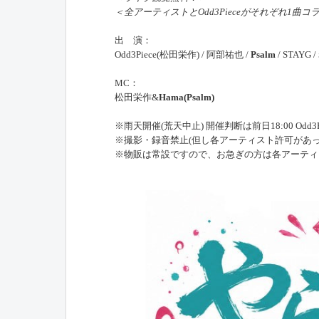
＜全アーティストとOdd3Pieceがそれぞれ1曲コ
出 演：
Odd3Piece(松田栄作) / 阿部祐也 /
Psalm
/ STAYG
MC：
松田栄作&
Hama(Psalm)
※雨天開催(荒天中止) 開催判断は前日18:00 Odd3
※撮影・録音禁止(但し各アーティスト許可があっ
※物販は常設ですので、お急ぎの方は各アーティ