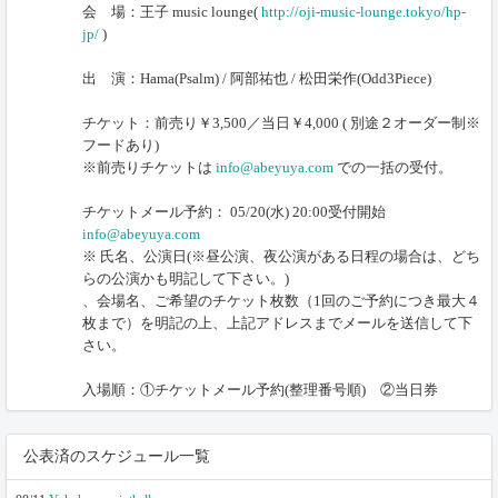
会 場：王子 music lounge(
http://oji-music-lounge.tokyo/hp-
jp/
)
出 演：Hama(Psalm) / 阿部祐也 / 松田栄作(Odd3Piece)
チケット：前売り￥3,500／当日￥4,000 ( 別途２オーダー制※
フードあり)
※前売りチケットは
info@abeyuya.com
での一括の受付。
チケットメール予約： 05/20(水) 20:00受付開始
info@abeyuya.com
※ 氏名、公演日(※昼公演、夜公演がある日程の場合は、どち
らの公演かも明記して下さい。)
、会場名、ご希望のチケット枚数（1回のご予約につき最大４
枚まで）を明記の上、上記アドレスまでメールを送信して下
さい。
入場順：①チケットメール予約(整理番号順) ②当日券
公表済のスケジュール一覧