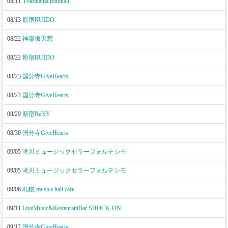
08/11
Yokohama minthall
08/13
原宿RUIDO
08/22
神楽坂天窓
08/22
原宿RUIDO
08/23
国分寺GiveHearts
08/23
国分寺GiveHearts
08/29
新宿ReNY
08/30
国分寺GiveHearts
09/05
滝川ミュージックセラーフォルテシモ
09/05
滝川ミュージックセラーフォルテシモ
09/06
札幌 musica hall cafe
09/11
LiveMusic&RestaurantBar SHOCK-ON
09/12
国分寺GiveHearts