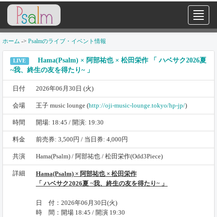
ホーム
->
Psalmのライブ・イベント情報
Hama(Psalm) × 阿部祐也 × 松田栄作 「 ハベサク2026夏
LIVE
~我、終生の友を得たり~ 」
日付
2026年06月30日 (火)
会場
王子 music lounge (
http://oji-music-lounge.tokyo/hp-jp/
)
時間
開場: 18:45 / 開演: 19:30
料金
前売券: 3,500円 / 当日券: 4,000円
共演
Hama(Psalm) / 阿部祐也 / 松田栄作(Odd3Piece)
詳細
Hama(Psalm) × 阿部祐也 × 松田栄作
「 ハベサク2026夏 ~我、終生の友を得たり~ 」
日 付：2026年06月30日(火)
時 間：開場 18:45 / 開演 19:30