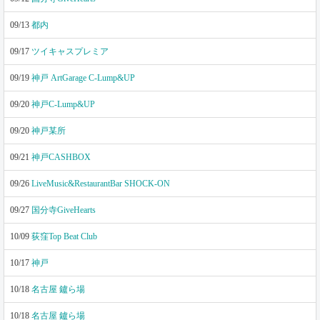
09/13
都内
09/17
ツイキャスプレミア
09/19
神戸 ArtGarage C-Lump&UP
09/20
神戸C-Lump&UP
09/20
神戸某所
09/21
神戸CASHBOX
09/26
LiveMusic&RestaurantBar SHOCK-ON
09/27
国分寺GiveHearts
10/09
荻窪Top Beat Club
10/17
神戸
10/18
名古屋 鑪ら場
10/18
名古屋 鑪ら場