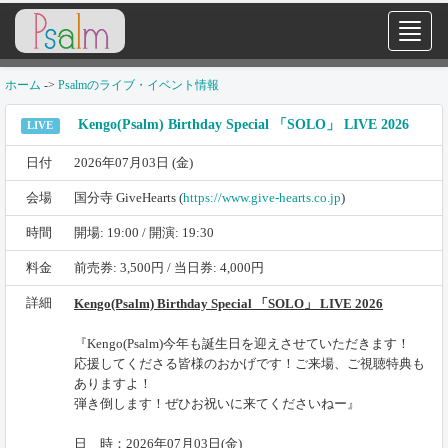
ホーム
->
Psalmのライブ・イベント情報
Kengo(Psalm) Birthday Special 「SOLO」 LIVE 2026
LIVE
日付
2026年07月03日 (金)
会場
国分寺 GiveHearts (
https://www.give-hearts.co.jp
)
時間
開場: 19:00 / 開演: 19:30
料金
前売券: 3,500円 / 当日券: 4,000円
詳細
Kengo(Psalm) Birthday Special 「SOLO」 LIVE 2026
『Kengo(Psalm)今年も誕生日を迎えさせていただきます！
応援してくださる皆様のおかげです！ご来場、ご視聴特典も
ありますよ！
弾き倒します！ぜひお祝いに来てくださいねー』
日 時：2026年07月03日(金)