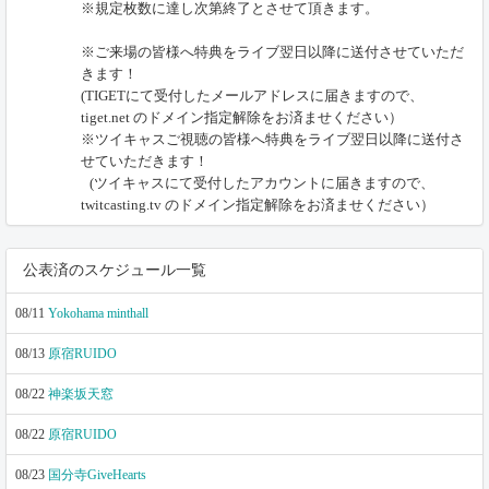
※規定枚数に達し次第終了とさせて頂きます。
※ご来場の皆様へ特典をライブ翌日以降に送付させていただ
きます！
(TIGETにて受付したメールアドレスに届きますので、
tiget.net のドメイン指定解除をお済ませください）
※ツイキャスご視聴の皆様へ特典をライブ翌日以降に送付さ
せていただきます！
(ツイキャスにて受付したアカウントに届きますので、
twitcasting.tv のドメイン指定解除をお済ませください）
公表済のスケジュール一覧
08/11
Yokohama minthall
08/13
原宿RUIDO
08/22
神楽坂天窓
08/22
原宿RUIDO
08/23
国分寺GiveHearts