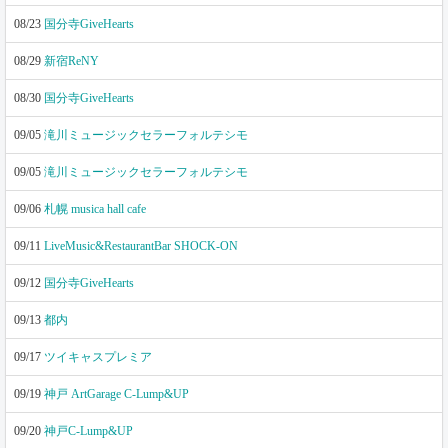
08/23
国分寺GiveHearts
08/29
新宿ReNY
08/30
国分寺GiveHearts
09/05
滝川ミュージックセラーフォルテシモ
09/05
滝川ミュージックセラーフォルテシモ
09/06
札幌 musica hall cafe
09/11
LiveMusic&RestaurantBar SHOCK-ON
09/12
国分寺GiveHearts
09/13
都内
09/17
ツイキャスプレミア
09/19
神戸 ArtGarage C-Lump&UP
09/20
神戸C-Lump&UP