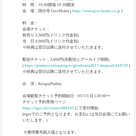
時 間：19:00開場 19:30開演
会 場：国分寺 GiveHearts (
https://www.give-hearts.co.jp
)
料 金：
会場チケット：
前売り 3,500円(ドリンク代金別)
当 日 4,000円(ドリンク代金別)
※特典は翌日以降に送付させていただきます。
配信チケット：3,000円(生配信とアーカイブ視聴)
(
https://premier.twitcasting.tv/givehearts2017/shopcart/434729
)
※特典は翌日以降に送付させていただきます。
出 演：Kengo(Psalm)
会場観覧チケット予約開始日：05/17( 日 ) 20:00〜
チケット予約専用ページ
https://tiget.net/events/490183
にて受付開始
(tigetでのご予約となります。お支払いは当日会場にてお願い
いたします。)
※整理番号順入場となります。