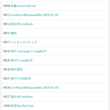
09/06
札幌 musica hall cafe
09/11
LiveMusic&RestaurantBar SHOCK-ON
09/12
国分寺GiveHearts
09/13
都内
09/17
ツイキャスプレミア
09/19
神戸 ArtGarage C-Lump&UP
09/20
神戸C-Lump&UP
09/20
神戸某所
09/21
神戸CASHBOX
09/26
LiveMusic&RestaurantBar SHOCK-ON
09/27
国分寺GiveHearts
10/09
荻窪Top Beat Club