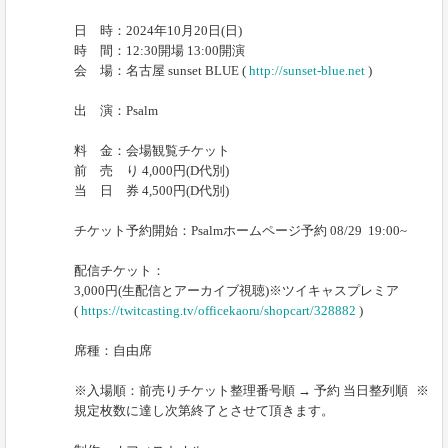
日 時：2024年10月20日(日)
時 間：12:30開場 13:00開演
会 場：名古屋 sunset BLUE (
http://sunset-blue.net
)
出 演：Psalm
料 金：会場観覧チケット
前 売 り 4,000円(D代別)
当 日 券 4,500円(D代別)
チケット予約開始：Psalmホームページ予約 08/29 19:00~
配信チケット：
3,000円(生配信とアーカイブ視聴)※ツイキャスプレミア
(
https://twitcasting.tv/officekaoru/shopcart/328882
)
席種：自由席
※入場順：前売りチケット整理番号順 → 予約 当日整列順 ※
規定枚数に達し次第終了とさせて頂きます。